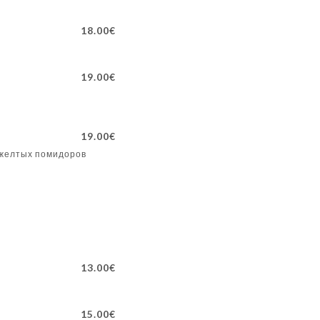
18.00€
19.00€
19.00€
 желтых помидоров
13.00€
15.00€