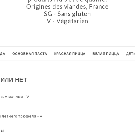
Origines des viandes, France
SG - Sans gluten
V - Végétarien
ЮДА
ОСНОВНАЯ ПАСТА
КРАСНАЯ ПИЦЦА
БЕЛАЯ ПИЦЦА
ДЕТ
еритивы
Пузыри
КОКТЕЙЛИ
АЛКОГОЛЬНЫЕ НАПИТКИ
ПИВО
 ИЛИ НЕТ
БЕЛЫЕ ВИНА
РОЗОВЫЕ ВИНА
ГОРЯЧИЕ НАПИТКИ
вым маслом - V
 летнего трюфеля - V
сы