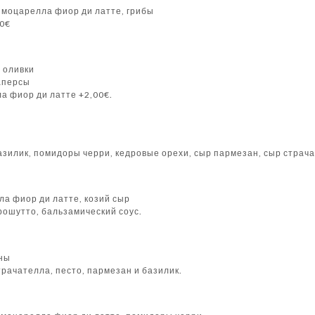
, моцарелла фиор ди латте, грибы
50€
, оливки
аперсы
 фиор ди латте +2,00€.
азилик, помидоры черри, кедровые орехи, сыр пармезан, сыр страч
ла фиор ди латте, козий сыр
рошутто, бальзамический соус.
аны
рачателла, песто, пармезан и базилик.