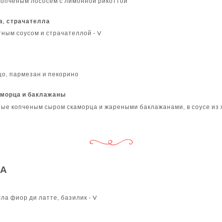
 копченым лососем с лимонной рикоттой
а, страчателла
тным соусом и страчателлой - V
цо, пармезан и пекорино
аморца и баклажаны
ые копченым сыром скаморца и жареными баклажанами, в соусе из
ЦА
а фиор ди латте, базилик - V