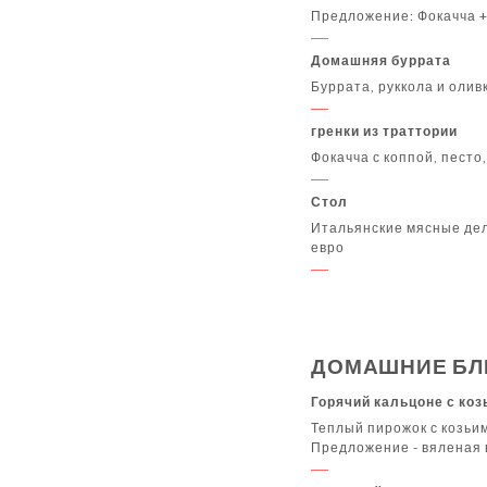
Предложение: Фокачча 
Домашняя буррата
Буррата, руккола и олив
гренки из траттории
Фокачча с коппой, песто
Стол
Итальянские мясные дел
евро
ДОМАШНИЕ Б
Горячий кальцоне с ко
Теплый пирожок с козьи
Предложение - вяленая 