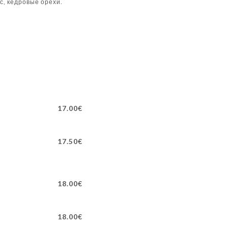
с, кедровые орехи.
17.00€
17.50€
18.00€
18.00€