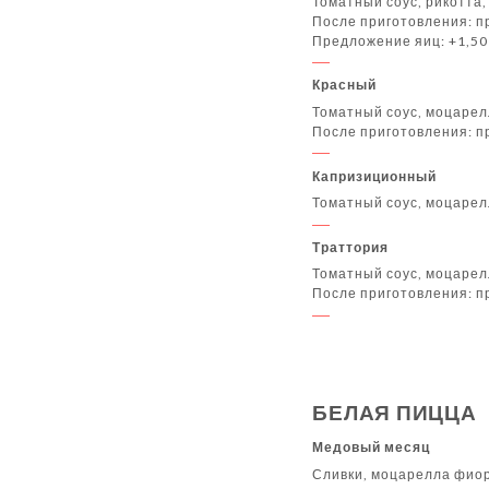
Томатный соус, рикотта
После приготовления: п
Предложение яиц: +1,50
Красный
Томатный соус, моцарел
После приготовления: п
Капризиционный
Томатный соус, моцарелл
Траттория
Томатный соус, моцарел
После приготовления: п
БЕЛАЯ ПИЦЦА
Медовый месяц
Сливки, моцарелла фиор