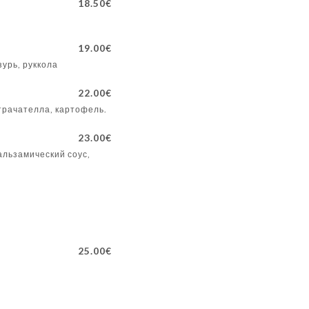
18.50€
19.00€
зурь, руккола
22.00€
страчателла, картофель.
23.00€
альзамический соус,
25.00€