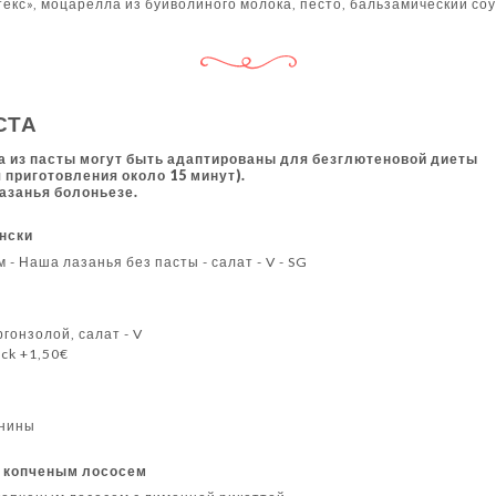
кс», моцарелла из буйволиного молока, песто, бальзамический соу
СТА
а из пасты могут быть адаптированы для безглютеновой диеты
 приготовления около 15 минут).
лазанья болоньезе.
нски
- Наша лазанья без пасты - салат - V - SG
ргонзолой, салат - V
ck +1,50€
инины
и копченым лососем