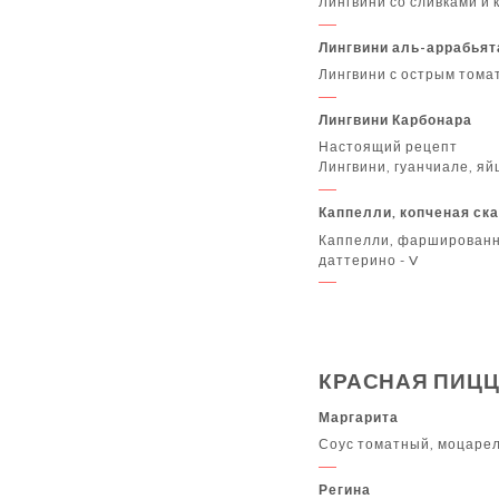
Лингвини со сливками и
Лингвини аль-аррабьят
Лингвини с острым тома
Лингвини Карбонара
Настоящий рецепт
Лингвини, гуанчиале, яй
Каппелли, копченая ск
Каппелли, фаршированн
даттерино - V
КРАСНАЯ ПИЦ
Маргарита
Соус томатный, моцарелл
Регина