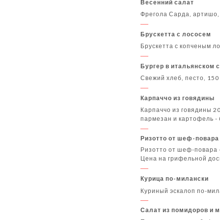
Весенний салат
Фрегола Сарда, артишо, 
Брускетта с лососем
Брускетта с копченым ло
Бургер в итальянском 
Свежий хлеб, песто, 150
Карпаччо из говядины
Карпаччо из говядины 20
пармезан и картофель -
Ризотто от шеф-повара
Ризотто от шеф-повара 
Цена на грифельной дос
Курица по-милански
Куриный эскалоп по-мил
Салат из помидоров и 