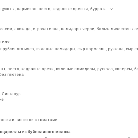
цукаты, пармезан, песто, кедровые орешки, буррата - V
сосем, авокадо, страчателла, помидоры черри, бальзамическая гла
стиле
 г рубленого мяса, вяленые помидоры, сыр пармезан, руккола, сыр 
0 г, песто, кедровые орехи, вяленые помидоры, руккола, каперсы, б
 без глютена
- Сингапур
ке
ански и лингвини с томатами
моцареллы из буйволиного молока