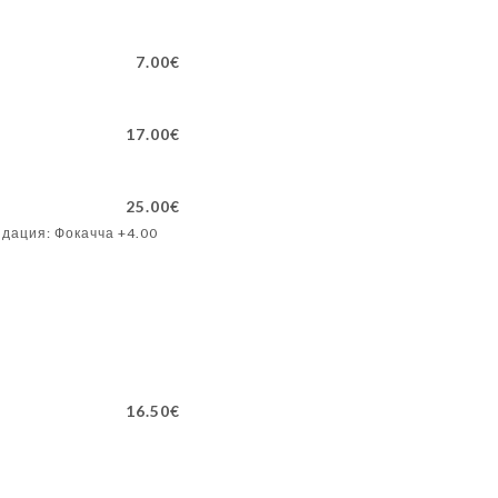
7.00€
17.00€
25.00€
дация: Фокачча +4.00
16.50€