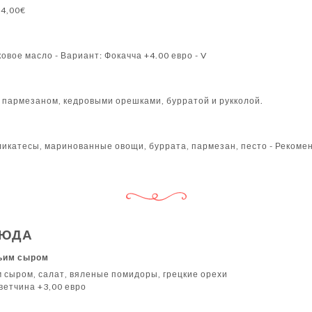
+4,00€
ковое масло - Вариант: Фокачча +4.00 евро - V
, пармезаном, кедровыми орешками, бурратой и рукколой.
икатесы, маринованные овощи, буррата, пармезан, песто - Рекомен
ЛЮДА
зьим сыром
м сыром, салат, вяленые помидоры, грецкие орехи
ветчина +3,00 евро