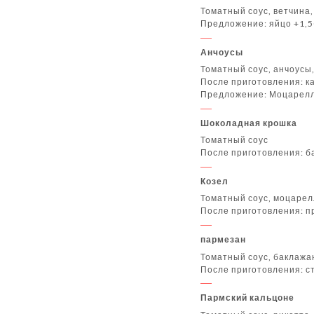
Томатный соус, ветчина
Предложение: яйцо +1,
Анчоусы
Томатный соус, анчоусы
После приготовления: к
Предложение: Моцарелла
Шоколадная крошка
Томатный соус
После приготовления: б
Козел
Томатный соус, моцарел
После приготовления: п
пармезан
Томатный соус, баклаж
После приготовления: ст
Пармский кальцоне