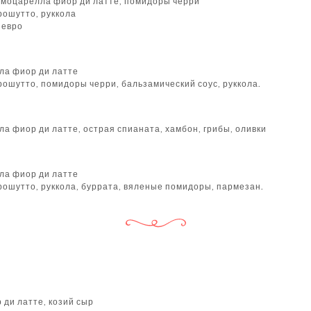
, моцарелла фиор ди латте, помидоры черри
рошутто, руккола
 евро
ла фиор ди латте
рошутто, помидоры черри, бальзамический соус, руккола.
а фиор ди латте, острая спианата, хамбон, грибы, оливки
ла фиор ди латте
рошутто, руккола, буррата, вяленые помидоры, пармезан.
 ди латте, козий сыр