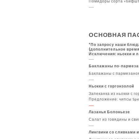
Помидоры сорта «бифште
ОСНОВНАЯ ПА
*По запросу наши блюд
(дополнительное время
Исключения: ньокки и 
Баклажаны по-пармеза
Баклажаны с пармезаном 
Ньокки с горгонзолой
Запеканка из ньокки с го
Предложение: чипсы Spe
Лазанья Болоньезе
Салат из говядины и св
Лингвини со сливками 