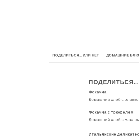
ПОДЕЛИТЬСЯ... ИЛИ НЕТ
ДОМАШНИЕ БЛ
ДЕСЕРТЫ
ПРОХЛАДНЫЕ НАПИТКИ
Ап
ПОДЕЛИТЬСЯ...
ПИЩЕВАРИТЕЛЬНЫЙ
КРАСНЫЕ ВИНА
Фокачча
Домашний хлеб с оливко
Фокачча с трюфелем
Домашний хлеб с маслом
Итальянские деликате