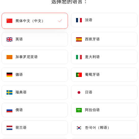
选择您的语言：
选择您的语言：
菜单
ZH
法语
法语
简体中文（中文）
简体中文（中文）
英语
英语
西班牙语
西班牙语
/
主页
联系人
加泰罗尼亚语
加泰罗尼亚语
意大利语
意大利语
联系人
德语
德语
葡萄牙语
葡萄牙语
瑞典语
瑞典语
日语
日语
俄语
俄语
阿拉伯语
阿拉伯语
La Trattoria de Saint-
荷兰语
荷兰语
한국어（韩语）
한국어（韩语）