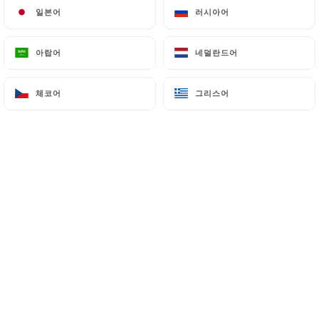
Une trattoria italienne vibrante au
일본어
일본어
러시아어
러시아어
cœur du Vieux Lyon
아랍어
아랍어
네덜란드어
네덜란드어
체코어
체코어
그리스어
그리스어
소개
Une trattoria italienne comme on les aime,
en plein cœur du Vieux Lyon
Murs rouge passion, assiettes suspendues,
ambiance vibrante et chaleureuse : ici,
l’Italie commence dès le pas de la porte.
Dans l’assiette, du vrai, du généreux, du fait
maison : pizzas croustillantes, pâtes