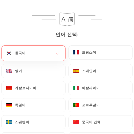
73 리뷰
RESTAURANT ITALIEN
언어 선택:
언어 선택:
31 Rue Saint-Jean
69005 Lyon France
프랑스어
프랑스어
한국어
한국어
영어
영어
스페인어
스페인어
카탈로니아어
카탈로니아어
이탈리아어
이탈리아어
독일어
독일어
포르투갈어
포르투갈어
스웨덴어
스웨덴어
중국어 간체
중국어 간체